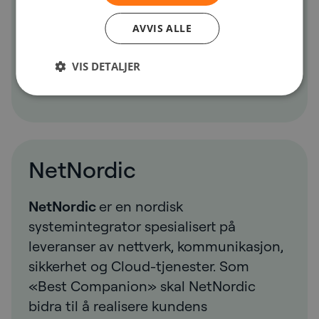
omfatter produksjon, optimalisering,
AVVIS ALLE
distribusjon og salg av energi, i tillegg til
energirelaterte tjenester. Les mer på
VIS DETALJER
ae.no
NetNordic
NetNordic
er en nordisk
systemintegrator spesialisert på
leveranser av nettverk, kommunikasjon,
sikkerhet og Cloud-tjenester. Som
«Best Companion» skal NetNordic
bidra til å realisere kundens