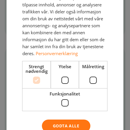
Camping & Feriested, READ Cased Hole
tilpasse innhold, annonser og analysere
og IT Gården. Les mer på
trafikken vår. Vi deler også informasjon
om din bruk av nettstedet vårt med våre
www.norvestor.com
annonserings- og analysepartnere som
kan kombinere den med annen
informasjon du har gitt dem eller som de
har samlet inn fra din bruk av tjenestene
deres.
Personvernerklæring
Agder Energi Venture
Strengt
Ytelse
Målretting
nødvendig
Agder Energi Venture
investerer i
energi- og teknologirelaterte
virksomheter fra tidlig til moden fase,
Funksjonalitet
og legger til verdi ved å aktivt bidra til å
utvikle dem. Agder Energi Venture er en
del av Agder Energi Group, som er et av
de ledende selskapene innen norsk
GODTA ALLE
fornybar energi. Konsernets virksomhet