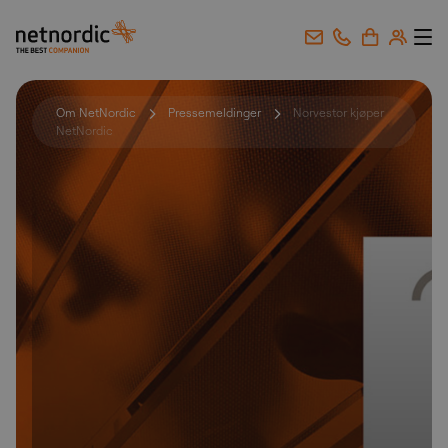
NetNordic Norway
Gå til innhold
Om NetNordic
Pressemeldinger
Norvestor kjøper
NetNordic