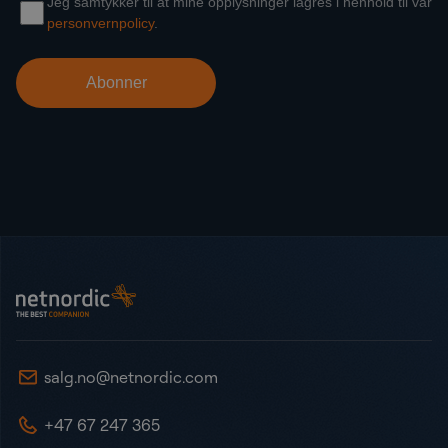
Bunntekst
NetNordic Norway
salg.no@netnordic.com
+47 67 247 365