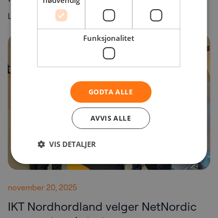
nødvendig
Lær mer
Funksjonalitet
GODTA ALLE
AVVIS ALLE
VIS DETALJER
november 20, 2025
IKT Nordhordland velger NetNordic