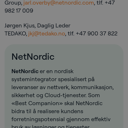
Group,
jarl.overby@netnordic.com
, tlf. +47
982 17 009
Jørgen Kjus, Daglig Leder
TEDAKO,
jkj@tedako.no
, tlf. +47 900 37 822
NetNordic
NetNordic
er en nordisk
systemintegrator spesialisert på
leveranser av nettverk, kommunikasjon,
sikkerhet og Cloud-tjenester. Som
«Best Companion» skal NetNordic
bidra til å realisere kundens
forretningspotensial gjennom effektiv
bruk av løsninger og tjenester.