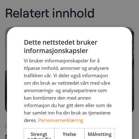
Relatert innhold
Dette nettstedet bruker
informasjonskapsler
Vi bruker informasjonskapsler for å
tilpasse innhold, annonser og analysere
trafikken vår. Vi deler også informasjon
om din bruk av nettstedet vårt med våre
annonserings- og analysepartnere som
kan kombinere den med annen
informasjon du har gitt dem eller som de
har samlet inn fra din bruk av tjenestene
deres.
Personvernerklæring
januar 7, 2026
Strengt
Ytelse
Målretting
NetNordic kjøper Itectra