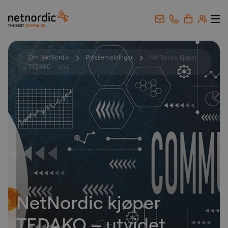
NetNordic Norway
Gå til innhold
Om NetNordic
Pressemeldinger
NetNordic kjøper
TEDAKO – utvi...
NetNordic kjøper
TEDAKO – utvidet