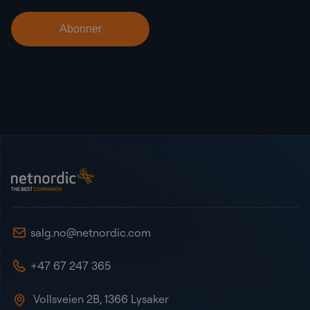
Bunntekst
NetNordic Norway
salg.no@netnordic.com
+47 67 247 365
Vollsveien 2B, 1366 Lysaker