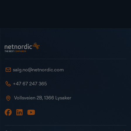
Bunntekst
NetNordic Norway
salg.no@netnordic.com
+47 67 247 365
Vollsveien 2B, 1366 Lysaker