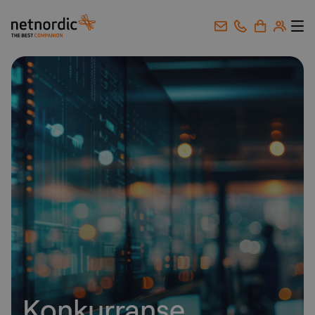
NetNordic Norway
Gå til innhold
Konkurranse