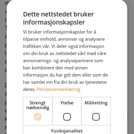
reagere på hendelser eller tjene som et
verktøy for sikkerhetsoperasjonssentre /
Dette nettstedet bruker
cybersikkerhet for å håndtere økende varsler.
informasjonskapsler
Tidligere varslet mange
Vi bruker informasjonskapsler for å
sikkerhetsinformasjonssystemer at
tilpasse innhold, annonser og analysere
programvaren behandlet data i antall. Så
trafikken vår. Vi deler også informasjon
lenge mange sårbarheter var patchet, var
om din bruk av nettstedet vårt med våre
sikkerhetsledelsen og styrene deres glade for
annonserings- og analysepartnere som
kan kombinere den med annen
at ting gikk bra.
informasjon du har gitt dem eller som de
har samlet inn fra din bruk av tjenestene
Den logikken er imidlertid feil. Visse
deres.
Personvernerklæring
sårbarheter er farligere enn andre. I SOAR-
plattformer brukes kunstig intelligens for å
Strengt
Ytelse
Målretting
nødvendig
analysere og kategorisere sårbarheter ut fra
kritikalitet. Rapid7 sin SOAR-plattform bruker
markedsledende automasjon for å bygge
Funksjonalitet