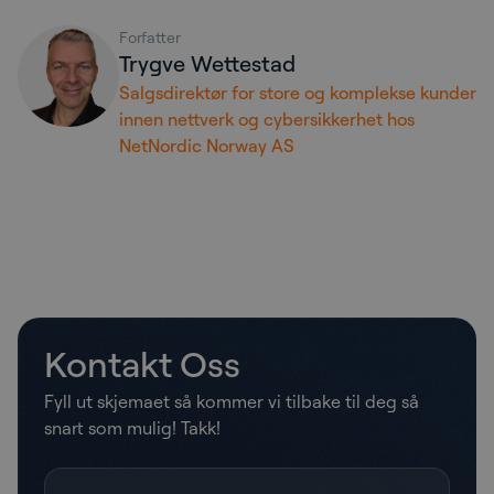
Forfatter
Trygve Wettestad
Salgsdirektør for store og komplekse kunder
innen nettverk og cybersikkerhet hos
NetNordic Norway AS
Kontakt Oss
Fyll ut skjemaet så kommer vi tilbake til deg så
snart som mulig! Takk!