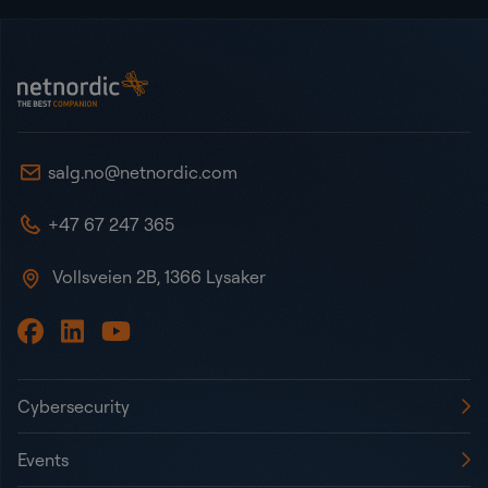
Bunntekst
NetNordic Norway
salg.no@netnordic.com
+47 67 247 365
Vollsveien 2B, 1366 Lysaker
Cybersecurity
Events