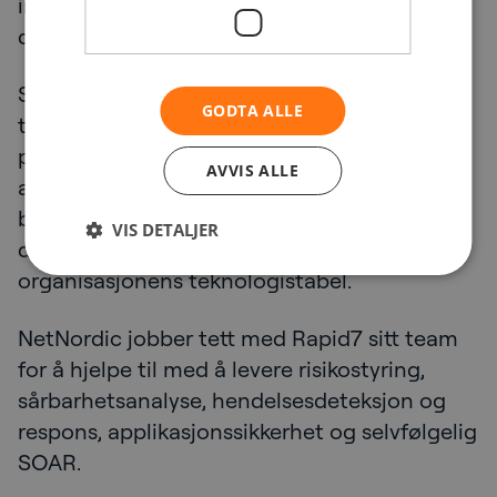
intelligente arbeidsflyter som hjelper teamet
ditt å strømlinjeforme all drift.
SOAR-plattformer hjelper også med økt
GODTA ALLE
teamfleksibilitet og samarbeid. Mange
plattformer kommer med forhåndsbygde
AVVIS ALLE
arbeidsflyter for å håndtere de vanligste
brukstilfellene for å spare tid og penger, men
VIS DETALJER
de fleste av dem kan tilpasses for å passe
organisasjonens teknologistabel.
NetNordic jobber tett med Rapid7 sitt team
for å hjelpe til med å levere risikostyring,
sårbarhetsanalyse, hendelsesdeteksjon og
respons, applikasjonssikkerhet og selvfølgelig
SOAR.