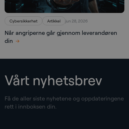
Cybersikkerhet
Artikkel
jun 28, 2026
Når angriperne går gjennom leverandøren
din
Vårt nyhetsbrev
Få de aller siste nyhetene og oppdateringene
rett i innboksen din.