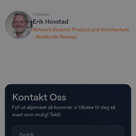
Forfatter
Erik Hovstad
Network Director Product and Architecture
- NetNordic Norway
Kontakt Oss
Fyll ut skjemaet så kommer vi tilbake til deg så
snart som mulig! Takk!