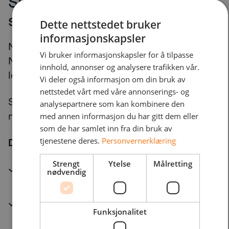
Sikre nettverkstjenester
som en strukturert modell
Dette nettstedet bruker
informasjonskapsler
NetNordic leverer NaaS gjennom Secure
Vi bruker informasjonskapsler for å tilpasse
Network Services (SNS): et nordisk utviklet,
innhold, annonser og analysere trafikken vår.
leverandørneutralt operativt rammeverk.
Vi deler også informasjon om din bruk av
nettstedet vårt med våre annonserings- og
SNS er utviklet for organisasjoner hvor
analysepartnere som kan kombinere den
nedetid er uakseptabelt.
med annen informasjon du har gitt dem eller
som de har samlet inn fra din bruk av
tjenestene deres.
Personvernerklæring
Den kombinerer:
Strengt
Ytelse
Målretting
Nettverk
nødvendig
Sikkerhet
Funksjonalitet