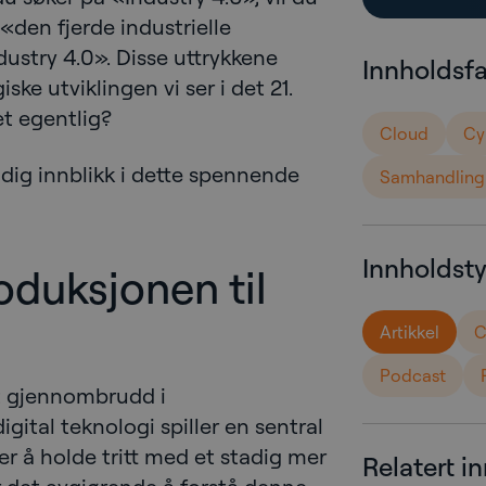
«den fjerde industrielle
dustry 4.0». Disse uttrykkene
Innholdsf
ske utviklingen vi ser i det 21.
t egentlig?
Cloud
Cy
undig innblikk i dette spennende
Samhandling
Innholdst
oduksjonen til
Artikkel
C
Podcast
et gjennombrudd i
gital teknologi spiller en sentral
ker å holde tritt med et stadig mer
Relatert i