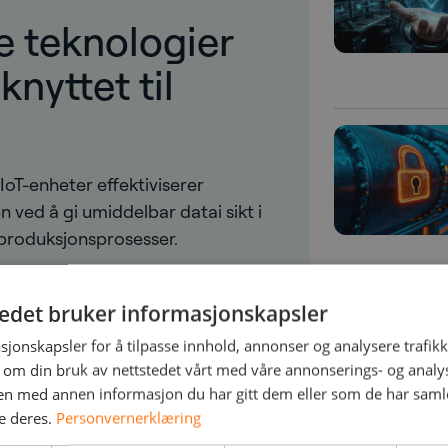
ge teknologier
nyttet til
IoT-enheter effektiviserer
ved å gi umiddelbar datai sikt i
g produksjonsprosesser.
I-applikasjoner gjør det mulig for
 beslutninger og optimalisere
tedet bruker informasjonskapsler
oe som forbedrer både kvalitet og
sjonskapsler for å tilpasse innhold, annonser og analysere trafikk
 om din bruk av nettstedet vårt med våre annonserings- og anal
n med annen informasjon du har gitt dem eller som de har samlet
v roboter i produksjonen
e deres.
Personvernerklæring
 dagligdagse oppgaver, men øker