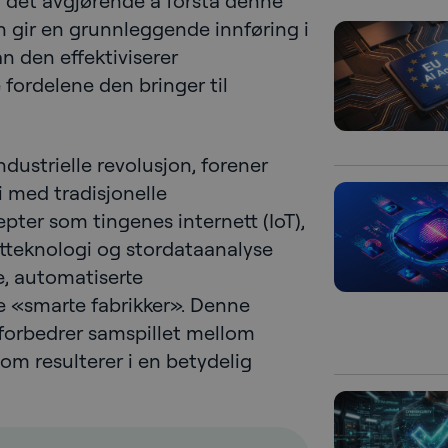
 det avgjørende å forstå denne
n gir en grunnleggende innføring i
an den effektiviserer
fordelene den bringer til
dustrielle revolusjon, forener
i med tradisjonelle
pter som tingenes internett (IoT),
botteknologi og stordataanalyse
te, automatiserte
e «smarte fabrikker». Denne
forbedrer samspillet mellom
om resulterer i en betydelig