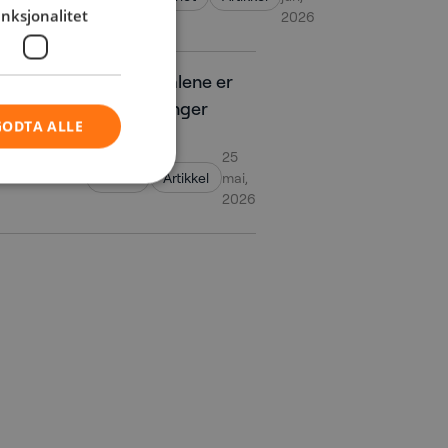
nksjonalitet
2026
Teknologi alene er
ikke nok lenger
GODTA ALLE
25
Cloud
Artikkel
mai,
2026