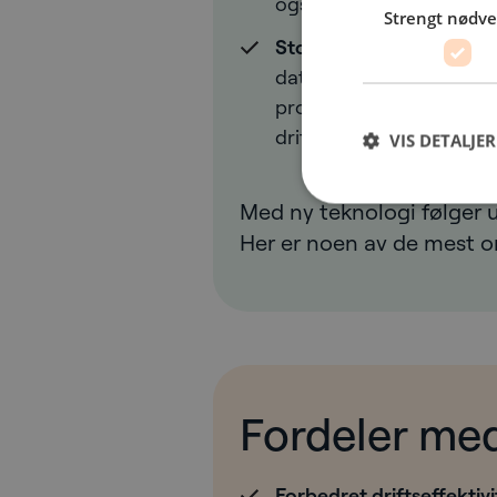
også nøyaktigheten og r
Strengt nødv
Stordataanalyse:
Mulighe
datasett generert av IoT
produsenter å utføre pre
driften dynamisk, noe so
VIS DETALJER
Med ny teknologi følger ul
Her er noen av de mest 
Fordeler med
Forbedret driftseffektivi