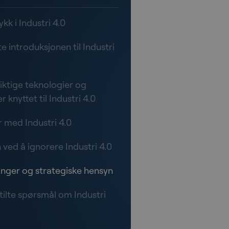
kk i Industri 4.0
e introduksjonen til Industri
iktige teknologier og
 knyttet til Industri 4.0
r med Industri 4.0
 ved å ignorere Industri 4.0
inger og strategiske hensyn
tilte spørsmål om Industri