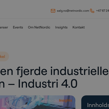
salg.no@netnordic.com
+47 67 2
anser
Events
Om NetNordic
Insights
Kontakt
kkel
en fjerde industrielle
 – Industri 4.0
Innhold