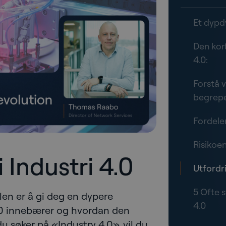
Et dypdy
Den kort
4.0:
Forstå v
begreper
Fordele
Risikoen
 Industri 4.0
Utfordr
5 Ofte s
en er å gi deg en dypere
4.0
4.0 innebærer og hvordan den
 du søker på «Industry 4.0», vil du