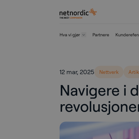
NetNordic Norway
Hva vi gjør
Partnere
Kunderefer
Gå til innhold
12 mar, 2025
Nettverk
Arti
Navigere i d
revolusjonen