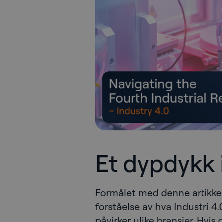
Et dypdykk i
Formålet med denne artikkel
forståelse av hva Industri 
påvirker ulike bransjer. Hvis