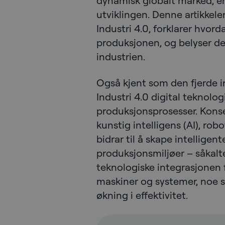
dynamisk globalt marked, er
utviklingen. Denne artikkele
Industri 4.0, forklarer hvord
produksjonen, og belyser de 
industrien.
Også kjent som den fjerde in
Industri 4.0 digital teknolog
produksjonsprosesser. Konse
kunstig intelligens (AI), ro
bidrar til å skape intelligen
produksjonsmiljøer – såkalt
teknologiske integrasjonen 
maskiner og systemer, noe s
økning i effektivitet.