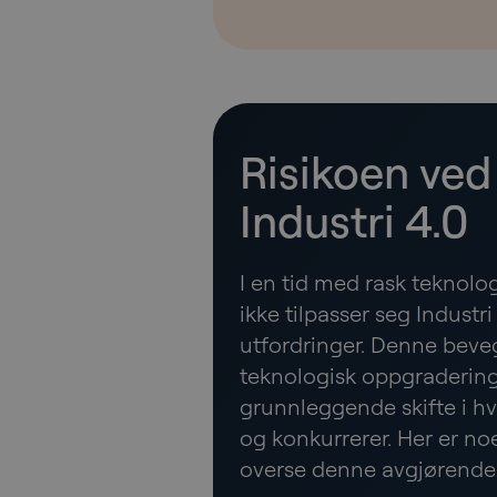
Risikoen ved
Industri 4.0
I en tid med rask teknolo
ikke tilpasser seg Industri
utfordringer. Denne beve
teknologisk oppgradering
grunnleggende skifte i h
og konkurrerer. Her er no
overse denne avgjørende