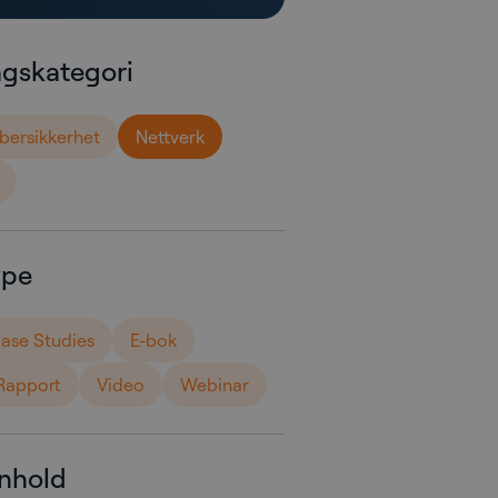
agskategori
bersikkerhet
Nettverk
ype
ase Studies
E-bok
Rapport
Video
Webinar
nnhold