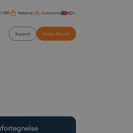
NO
47 365
Webshop
Community
Support
Under Attack?
sfortegnelse