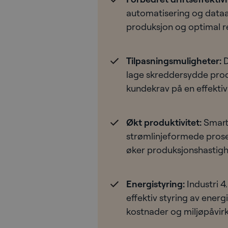
automatisering og dataan
produksjon og optimal re
Tilpasningsmuligheter:
D
lage skreddersydde prod
kundekrav på en effektiv
Økt produktivitet:
Smarte
strømlinjeformede prose
øker produksjonshastigh
Energistyring:
Industri 4.
effektiv styring av ener
kostnader og miljøpåvirk