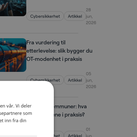
28
Cybersikkerhet
Artikkel
jun,
2026
Fra vurdering til
etterlevelse: slik bygger du
OT-modenhet i praksis
05
Cybersikkerhet
Artikkel
jun,
2026
en vår. Vi deler
NIS2 for kommuner: hva
ysepartnere som
betyr kravene i praksis?
 inn fra din
01
Cybersikkerhet
Artikkel
jun,