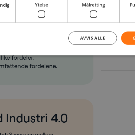
eduserer menneskelige feil.
endig
Ytelse
Målretting
Fu
ten til å analysere omfattende
-enheter gjør det mulig for
diktivt vedlikehold og justere
m optimaliserer produktiviteten.
AVVIS ALLE
ike fordeler.
omfattende fordelene
.
 Industri 4.0
tet:
Synergien mellom