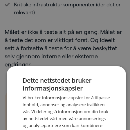
Kritiske infrastrukturkomponenter (der det er
relevant)
Målet er ikke å teste alt på en gang. Målet er
å teste det som er viktigst først. Og ideelt
sett å fortsette å teste for å være beskyttet
selv gjennom interne eller eksterne
endringer.
Dette nettstedet bruker
informasjonskapsler
Vi bruker informasjonskapsler for å tilpasse
Feil nr. 4 – Å behandle
innhold, annonser og analysere trafikken
vår. Vi deler også informasjon om din bruk
pentesting som en
av nettstedet vårt med våre annonserings-
og analysepartnere som kan kombinere
engangsaktivitet