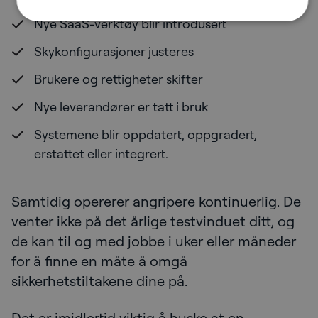
Nye SaaS-verktøy blir introdusert
Skykonfigurasjoner justeres
Brukere og rettigheter skifter
Nye leverandører er tatt i bruk
Systemene blir oppdatert, oppgradert,
erstattet eller integrert.
Samtidig opererer angripere kontinuerlig. De
venter ikke på det årlige testvinduet ditt, og
de kan til og med jobbe i uker eller måneder
for å finne en måte å omgå
sikkerhetstiltakene dine på.
Det er imidlertid viktig å huske at en