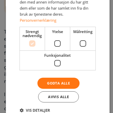
den med annen informasjon du har gitt
dem eller som de har samlet inn fra din
bruk av tjenestene deres.
Personvernerklæring
Tradisjonell penetrasjonstesting utføres ofte
Strengt
Ytelse
Målretting
nødvendig
en gang i året. Noen ganger enda
sjeldnere. Denne tilnærmingen er
forståelig, siden det er
Funksjonalitet
slik penetrasjonstesting historisk sett har blitt
gjennomført. Men det passer
ikke nødvendigvis med hvordan moderne IT-
miljøer utvikler seg.
GODTA ALLE
I dag er de fleste virksomheter i stadig
AVVIS ALLE
endring. Endringer kan være små eller store,
og kan for eksempel være:
VIS DETALJER