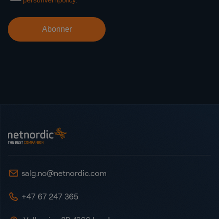
Bunntekst
NetNordic Norway
salg.no@netnordic.com
+47 67 247 365