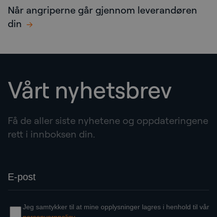
Når angriperne går gjennom leverandøren
din
Vårt nyhetsbrev
Få de aller siste nyhetene og oppdateringene
rett i innboksen din.