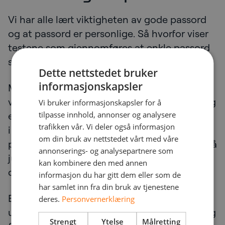
Vi har alle lært viktigheten av gode passord
og at passord er personlige. Så hvorfor viser
testene som gjennomføres at enkle passord
som «Sommer2023!» er de mest vanlige?
Dette nettstedet bruker
informasjonskapsler
Mest sannsynlig fordi vi alltid har blitt lært at
vi må ha en Stor bokstav, et spesialtegn (!) og
Vi bruker informasjonskapsler for å
tilpasse innhold, annonser og analysere
et tall (2023) for å få et gyldig passord. Dette
trafikken vår. Vi deler også informasjon
i kombinasjon med at systemer krever ofte
om din bruk av nettstedet vårt med våre
passordbytte, gjør at mennesker kun gjør små
annonserings- og analysepartnere som
justeringer. Da blir passordene dårligere og
kan kombinere den med annen
dårligere.
informasjon du har gitt dem eller som de
har samlet inn fra din bruk av tjenestene
Et godt passord er gjerne en grammatisk
deres.
Personvernerklæring
ulogisk setning, som gir (eller ikke) gir mening
Strengt
Ytelse
Målretting