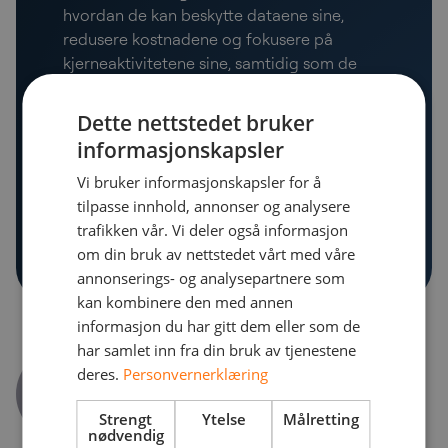
hvordan de kan beskytte dataene sine,
redusere kostnadene og fokusere på
kjerneaktivitetene sine, samtidig som de
sørger for at nettverket deres er sikkert og i
samsvar med regelverket.
Dette nettstedet bruker
informasjonskapsler
Vi bruker informasjonskapsler for å
tilpasse innhold, annonser og analysere
Ikke la deg overraske av trusler – rust
trafikken vår. Vi deler også informasjon
deg med kunnskap i dag!
om din bruk av nettstedet vårt med våre
annonserings- og analysepartnere som
kan kombinere den med annen
informasjon du har gitt dem eller som de
har samlet inn fra din bruk av tjenestene
Forfatter
deres.
Personvernerklæring
Erik Ramstad
Head of Network, Infrastructure &
Strengt
Ytelse
Målretting
CyberSecurity
nødvendig