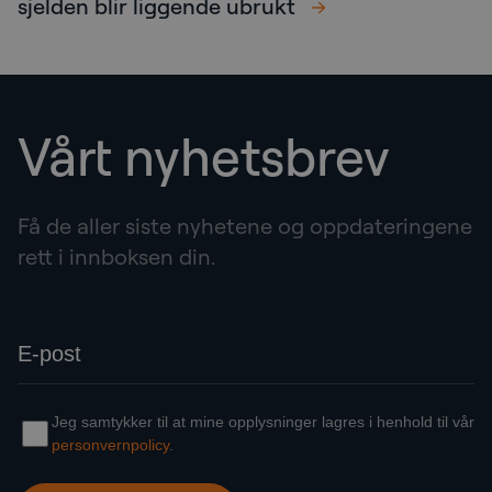
sjelden blir liggende ubrukt
Vårt nyhetsbrev
Få de aller siste nyhetene og oppdateringene
rett i innboksen din.