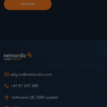
Bunntekst
NetNordic Norway
salg.no@netnordic.com
+47 67 247 365
Vollsveien 2B, 1366 Lysaker