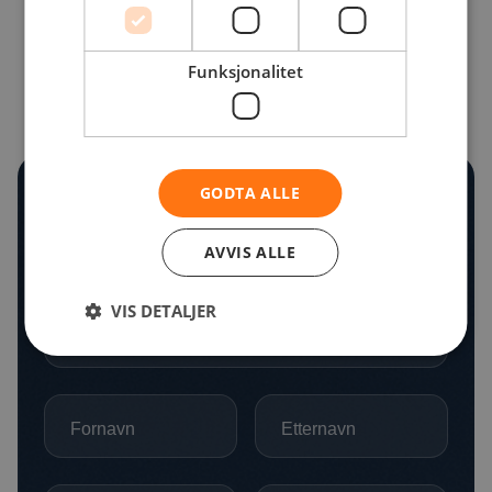
Funksjonalitet
Kontakt Oss
GODTA ALLE
Fyll ut skjemaet så kommer vi tilbake til deg så
AVVIS ALLE
snart som mulig! Takk!
VIS DETALJER