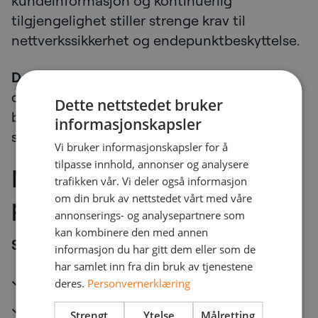
kundeinformasjon og kontinuerlig
tilgjengelighet stiller strenge krav til
nettverkssikkerhet og endepunktbeskyttelse.
Datasentre og tjenesteleverandører
– som
drifter kritisk infrastruktur for andre og har
Dette nettstedet bruker
behov for høytytende nettverkssikkerhet i
informasjonskapsler
stor skala.
Vi bruker informasjonskapsler for å
tilpasse innhold, annonser og analysere
NetNordic som Fortinet-
trafikken vår. Vi deler også informasjon
om din bruk av nettstedet vårt med våre
partner
annonserings- og analysepartnere som
kan kombinere den med annen
Samarbeidet mellom NetNordic og Fortinet
informasjon du har gitt dem eller som de
har samlet inn fra din bruk av tjenestene
Partner siden 2002
deres.
Personvernerklæring
Høyeste partnerstatus
Strengt
Ytelse
Målretting