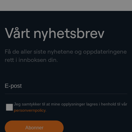
Vårt nyhetsbrev
Få de aller siste nyhetene og oppdateringene
rett i innboksen din.