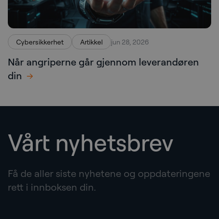
Cybersikkerhet
Artikkel
jun 28, 2026
Når angriperne går gjennom leverandøren
din
Vårt nyhetsbrev
Få de aller siste nyhetene og oppdateringene
rett i innboksen din.