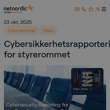
NetNordic Norway
Gå til innhold
23 okt, 2025
Cybersikkerhet
Video
Cybersikkerhetsrapporter
for styrerommet