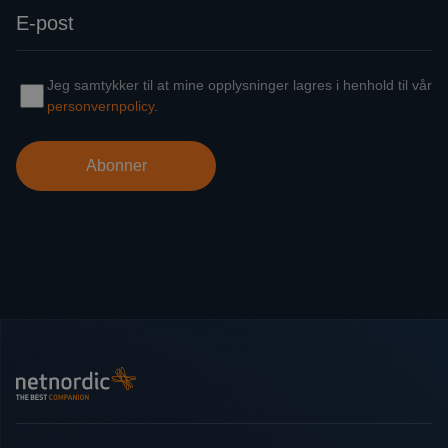
Bunntekst
NetNordic Norway