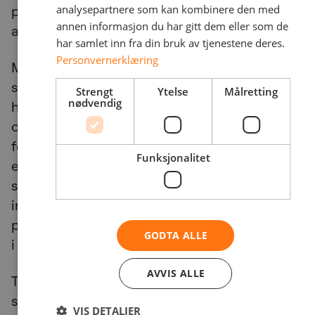
analysepartnere som kan kombinere den med
prioriteres, og hvordan de skal måle
annen informasjon du har gitt dem eller som de
avkastningen på sikkerhetstiltakene.
har samlet inn fra din bruk av tjenestene deres.
Personvernerklæring
Med en transparent SOC-portal kan ledelsen
se hvor de største sårbarhetene ligger, og
Strengt
Ytelse
Målretting
nødvendig
hvordan de håndteres. De kan følge med på
om organisasjonen oppfyller sine egne mål
for responstid og verifisere at kravene til
Funksjonalitet
etterlevelse blir oppfylt. Denne klarheten gjør
sikkerhetsrapporteringen til et strategisk
instrument – et instrument som støtter
planlegging, ressursallokering og kontinuitet
GODTA ALLE
i virksomheten.
AVVIS ALLE
Til syvende og sist handler
sikkerhetsrapportering for styret om tillit. Det
VIS DETALJER