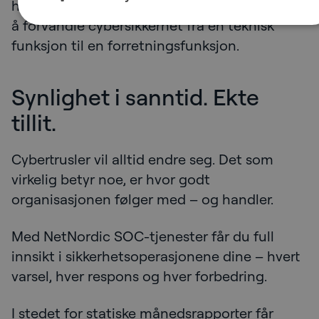
handler om å vite, ikke gjette. Det handler om
å forvandle cybersikkerhet fra en teknisk
funksjon til en forretningsfunksjon.
Synlighet i sanntid. Ekte
tillit.
Cybertrusler vil alltid endre seg. Det som
virkelig betyr noe, er hvor godt
organisasjonen følger med – og handler.
Med NetNordic SOC-tjenester får du full
innsikt i sikkerhetsoperasjonene dine – hvert
varsel, hver respons og hver forbedring.
I stedet for statiske månedsrapporter får