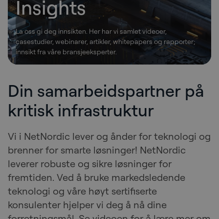
Insights
La oss gi deg innsikten. Her har vi samlet videoer,
casestudier, webinarer, artikler, whitepapers og rapporter;
innsikt fra våre bransjeeksperter.
Din samarbeidspartner på
kritisk infrastruktur
Vi i NetNordic lever og ånder for teknologi og
brenner for smarte løsninger! NetNordic
leverer robuste og sikre løsninger for
fremtiden. Ved å bruke markedsledende
teknologi og våre høyt sertifiserte
konsulenter hjelper vi deg å nå dine
forretningsmål. Se videoen for å lære mer om