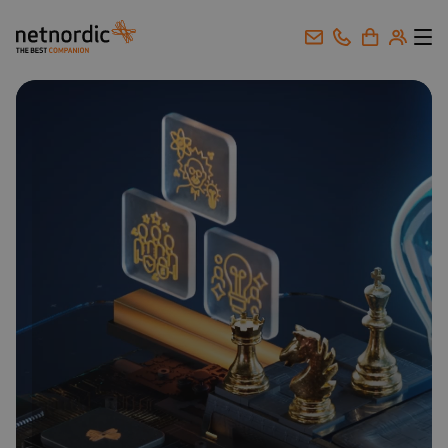
NetNordic Norway
Gå til innhold