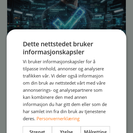
Dette nettstedet bruker
informasjonskapsler
Vi bruker informasjonskapsler for å
tilpasse innhold, annonser og analysere
Cybersikkerhet
Artikkel
jun 28, 2026
trafikken vår. Vi deler også informasjon
Når angriperne går gjennom leverandøren
om din bruk av nettstedet vårt med våre
annonserings- og analysepartnere som
din
kan kombinere den med annen
informasjon du har gitt dem eller som de
har samlet inn fra din bruk av tjenestene
deres.
Personvernerklæring
Strengt
Ytelse
Målretting