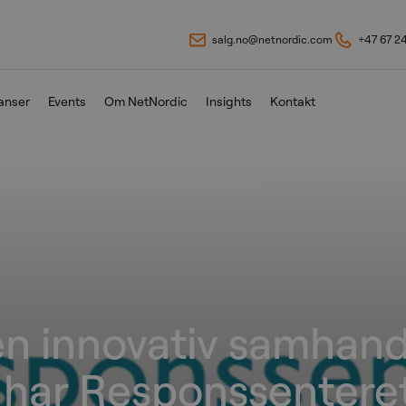
salg.no@netnordic.com
+47 67 2
anser
Events
Om NetNordic
Insights
Kontakt
nger
Gjennom en innovativ samhandli...
n innovativ samhand
har Responssenteret