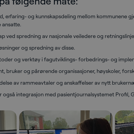
 på følgende måte:
eid, erfaring- og kunnskapsdeling mellom kommunene gj
 ansatte.
kap ved spredning av nasjonale veiledere og retningslinje
løsninger og spredning av disse.
etoder og verktøy i fagutviklings- forbedrings- og impl
, bruker og pårørende organisasjoner, høyskoler, fors
else av rammeavtaler og anskaffelser av nytt brukernær
 også integrasjon med pasientjournalsystemet Profil, 