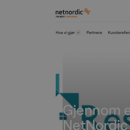
NetNordic Norway
Hva vi gjør
Partnere
Kunderefer
Gå til innhold
Om NetNordic
Pressemeldi
Gjennom e
NetNordic 