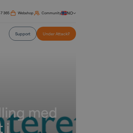
NO
47 365
Webshop
Community
Support
Under Attack?
ling med
 i