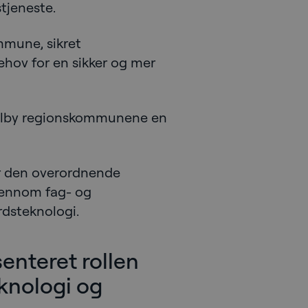
tjeneste.
mmune, sikret
hov for en sikker og mer
 tilby regionskommunene en
ar den overordnende
Gjennom fag- og
rdsteknologi.
enteret rollen
knologi og