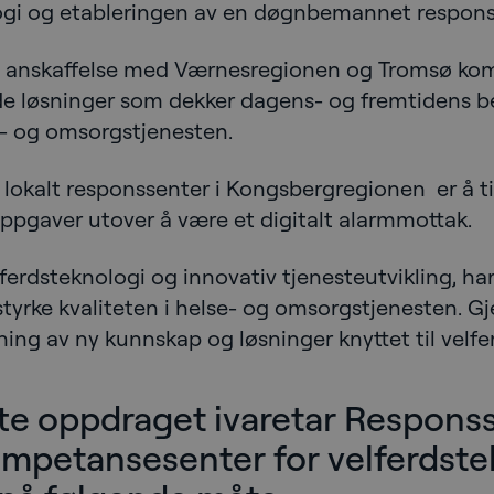
ogi og etableringen av en døgnbemannet respons
v anskaffelse med Værnesregionen og Tromsø ko
 løsninger som dekker dagens- og fremtidens be
e- og omsorgstjenesten.
t lokalt responssenter i Kongsbergregionen er å
 oppgaver utover å være et digitalt alarmmottak.
erdsteknologi og innovativ tjenesteutvikling, h
styrke kvaliteten i helse- og omsorgstjenesten. 
ing av ny kunnskap og løsninger knyttet til velfe
tte oppdraget ivaretar Responss
mpetansesenter for velferdste