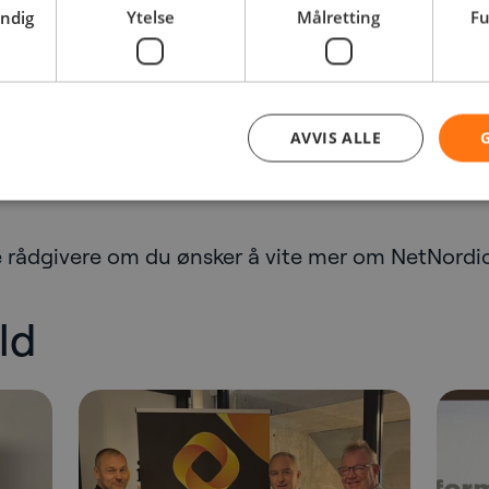
endig
Ytelse
Målretting
Fu
et alarmmottaket i 1 år. Gjennom dette året er de
tsalarmer (assistanse). 1400 trygghetsalarmer 
eider med ca. 2000 ansatte i kommunene Tinn, Hj
berg og Kongsberg som ligger i fylkeskommunene V
AVVIS ALLE
nuerlig med utviklingsarbeid, og ser fram til vid
 rådgivere om du ønsker å vite mer om NetNordic
ld