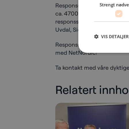
Strengt nødv
Responssenteret har nå drift
ca. 47000 manuelle trygghe
responssenteret. De samarb
Uvdal, Sigdal, Rollag, Fles
VIS DETALJER
Responssenteret driver konti
med NetNordic!
Ta kontakt med våre dyktige
Relatert innho