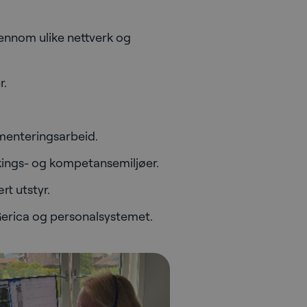
ennom ulike nettverk og
r.
ementeringsarbeid.
kings- og kompetansemiljøer.
t utstyr.
Gerica og personalsystemet.