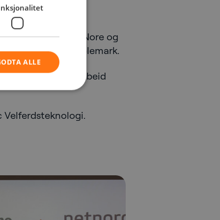
nksjonalitet
t håndtert
kommuniserer med
artdal, Notodden, Nore og
iken, Vestfold og Telemark.
GODTA ALLE
ere innovativt samarbeid
 Velferdsteknologi.