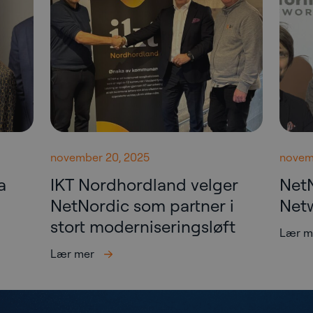
november 20, 2025
novemb
a
IKT Nordhordland velger
Net
NetNordic som partner i
Net
stort moderniseringsløft
Lær m
Lær mer