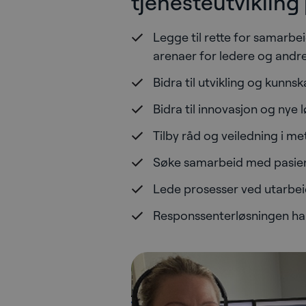
tjenesteutvikling
Legge til rette for samarb
arenaer for ledere og andre
Bidra til utvikling og kunns
Bidra til innovasjon og nye 
Tilby råd og veiledning i m
Søke samarbeid med pasient
Lede prosesser ved utarbeid
Responssenterløsningen har