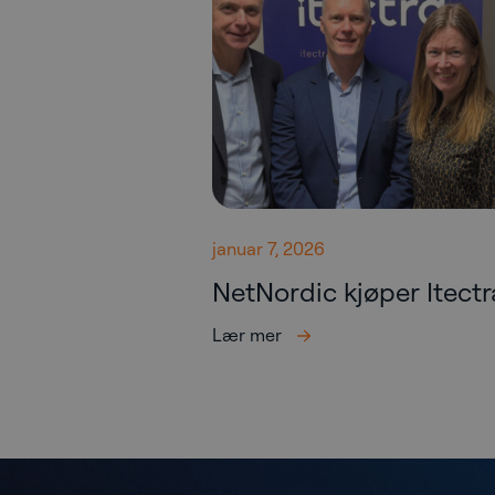
januar 7, 2026
NetNordic kjøper Itectr
Lær mer