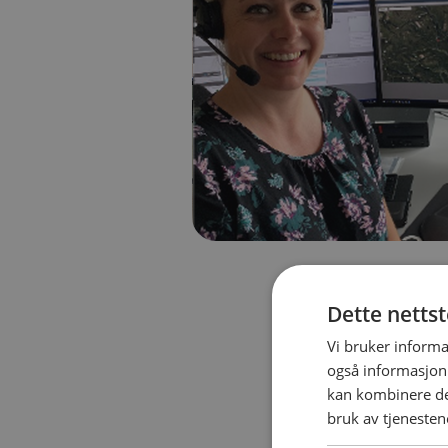
Dette netts
Vi bruker informa
også informasjon
kan kombinere de
bruk av tjenesten