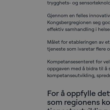
trygghets- og sensorteknol
Gjennom en felles innovati
Kongsbergregionen seg gode
effektiv samhandling i hels
Målet for etableringen av e
tjeneste som ivaretar flere
Kompetansesenteret for velf
oppgaven med å bidra til å 
kompetanseutvikling, spredn
For å oppfylle de
som regionens ko