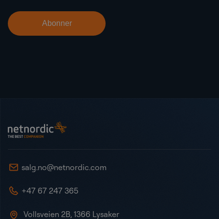
Bunntekst
NetNordic Norway
salg.no@netnordic.com
+47 67 247 365
Vollsveien 2B, 1366 Lysaker