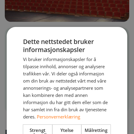
Dette nettstedet bruker
informasjonskapsler
Vi bruker informasjonskapsler for å
tilpasse innhold, annonser og analysere
Sted
trafikken vår. Vi deler også informasjon
Kristian IVs gate 8, 0164
om din bruk av nettstedet vårt med våre
annonserings- og analysepartnere som
Oslo
kan kombinere den med annen
informasjon du har gitt dem eller som de
har samlet inn fra din bruk av tjenestene
deres.
Personvernerklæring
Program
Strengt
Ytelse
Målretting