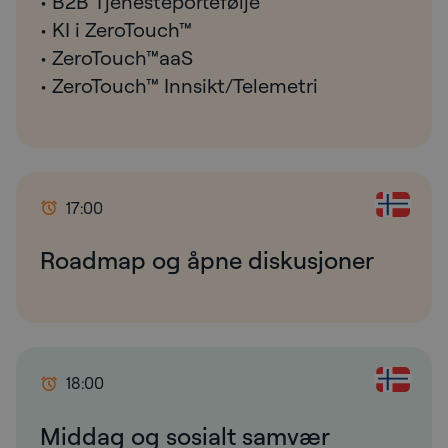
• B2B Tjenesteportefølje
• KI i ZeroTouch™
• ZeroTouch™aaS
• ZeroTouch™ Innsikt/Telemetri
17:00
Roadmap og åpne diskusjoner
18:00
Middag og sosialt samvær