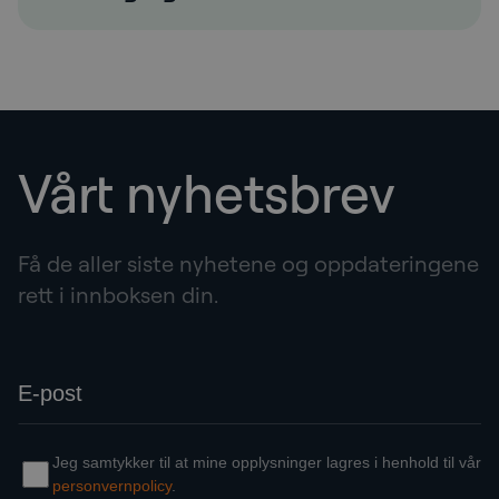
Vårt nyhetsbrev
Få de aller siste nyhetene og oppdateringene
rett i innboksen din.