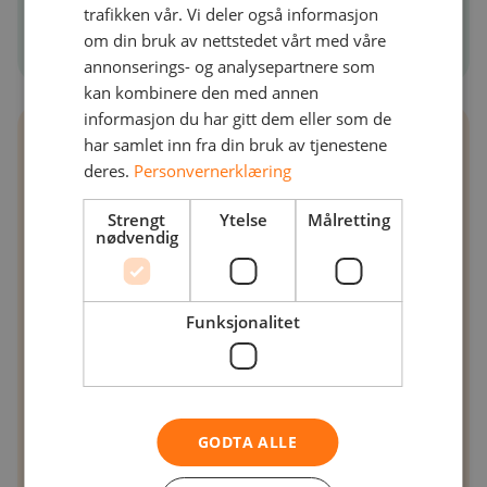
Brygghus
fra kl 15.00.
trafikken vår. Vi deler også informasjon
om din bruk av nettstedet vårt med våre
annonserings- og analysepartnere som
kan kombinere den med annen
informasjon du har gitt dem eller som de
har samlet inn fra din bruk av tjenestene
Registrer deg nå
deres.
Personvernerklæring
Strengt
Ytelse
Målretting
nødvendig
Vi gleder oss til å se deg der!
Funksjonalitet
GODTA ALLE