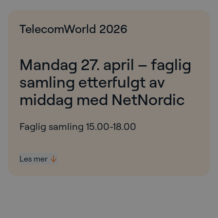
TelecomWorld 2026
Mandag 27. april – faglig
samling etterfulgt av
middag med NetNordic
Faglig samling 15.00-18.00
Agenda
Les mer
Hvordan kunstig intelligens (KI) og robust
teknologi bidrar til forretningsdrift og vekst
Moderne BSS og OSS: Løsningen ZeroTouch
åpner mulighetene inn mot B2B markedet