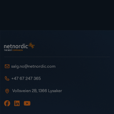
Bunntekst
NetNordic Norway
salg.no@netnordic.com
+47 67 247 365
Vollsveien 2B, 1366 Lysaker