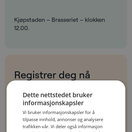
Kjøpstaden – Brasseriet – klokken
12.00.
Registrer deg nå
Bli med NetNordic på lunsj, tirsdag 27.
Dette nettstedet bruker
august. Vi håper du blir med oss for å
informasjonskapsler
utforske, lære og koble ideer.
Vi bruker informasjonskapsler for å
tilpasse innhold, annonser og analysere
trafikken vår. Vi deler også informasjon