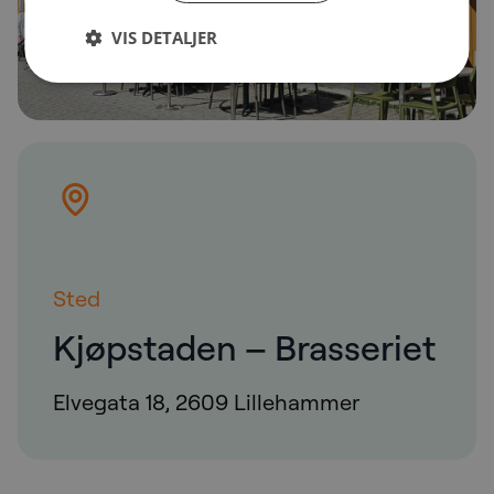
VIS DETALJER
Sted
Kjøpstaden – Brasseriet
Elvegata 18, 2609 Lillehammer