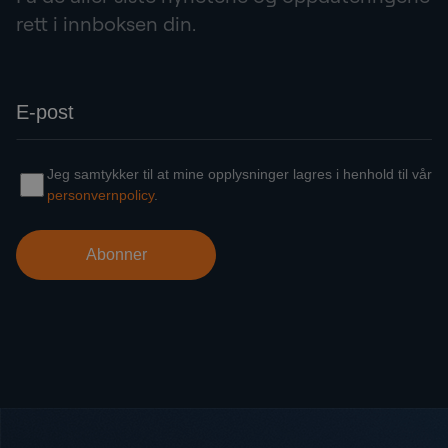
rett i innboksen din.
Bunntekst