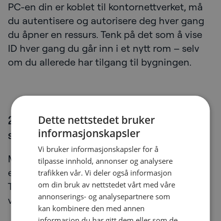
PC-en din er koblet til kontornettverket, må
du autentisere og autorisere deg hver gang
du åpner en ressurs. Tenk på det som å vise
ID hver gang du går inn i et nytt rom – selv
om du allerede har tilgang til bygningen.
2. Automatisert sikkerhet reduserer
Dette nettstedet bruker
informasjonskapsler
sårbarheter
Vi bruker informasjonskapsler for å
Manuell oppdatering skaper
tilpasse innhold, annonser og analysere
eksponeringsvinduer.
trafikken vår. Vi deler også informasjon
om din bruk av nettstedet vårt med våre
Trusselaktører venter ikke på
annonserings- og analysepartnere som
vedlikeholdsperioder.
kan kombinere den med annen
informasjon du har gitt dem eller som de