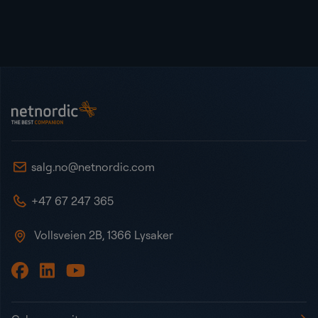
Bunntekst
NetNordic Norway
salg.no@netnordic.com
+47 67 247 365
Vollsveien 2B, 1366 Lysaker