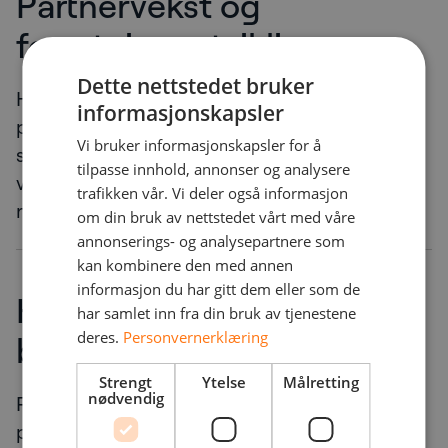
Partnervekst og
forretningsutvikling
Dette nettstedet bruker
Hør fra bransjeledere og partnere om nye
informasjonskapsler
programmer, insentiver og
Vi bruker informasjonskapsler for å
samarbeidsmodeller som legger til rette for
tilpasse innhold, annonser og analysere
vekst, innovasjon og sterkere
trafikken vår. Vi deler også informasjon
markedsposisjon.
om din bruk av nettstedet vårt med våre
annonserings- og analysepartnere som
kan kombinere den med annen
informasjon du har gitt dem eller som de
Hands-on feilsøking og
har samlet inn fra din bruk av tjenestene
deres.
Personvernerklæring
beste praksis
Strengt
Ytelse
Målretting
nødvendig
Praktiske økter med fokus på reell
problemløsning. Lær hvordan du