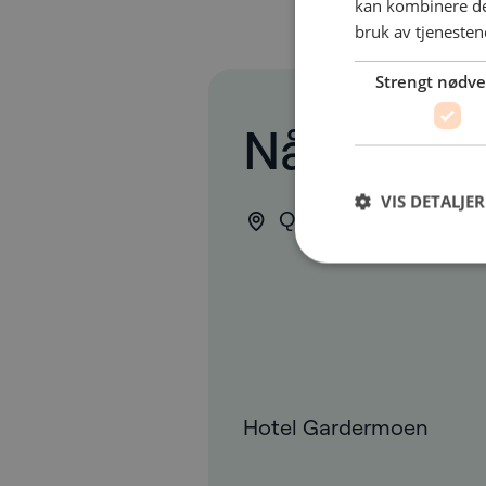
kan kombinere de
bruk av tjenesten
Strengt nødv
Når og hv
VIS DETALJER
Quality Airport Hot
Hotel Gardermoen