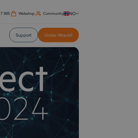
NO
47 365
Webshop
Community
Support
Under Attack?