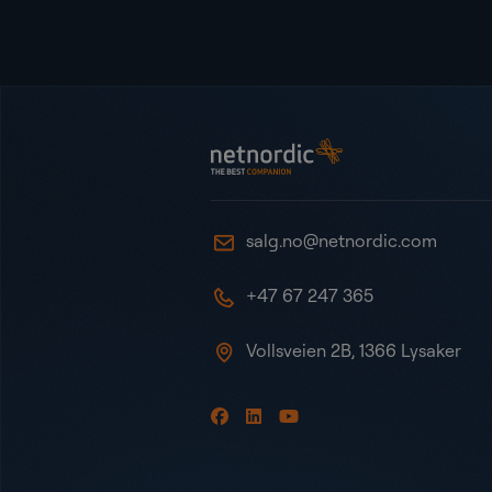
Bunntekst
NetNordic Norway
salg.no@netnordic.com
+47 67 247 365
Vollsveien 2B, 1366 Lysaker