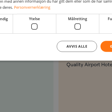
n med annen informasjon du har gitt dem eller som de har samlet
e deres.
Personvernerklæring
endig
Ytelse
Målretting
Fu
or?
Registre
AVVIS ALLE
el Gardermoen
CyberConnect 2024
and HPE Aruba Netw
Quality Airport Ho