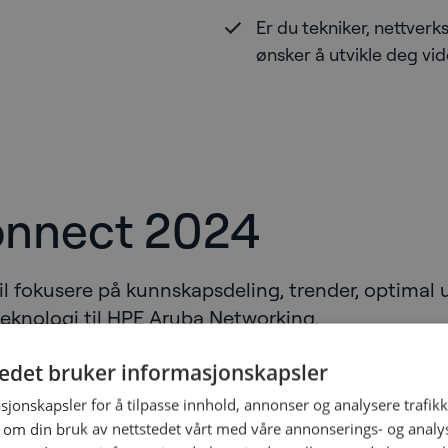
Er du tekniker, nettverk
ønsker å utvikle deg vi
onnect 2024
l fokusere på kunnskapsdeling, trender, optimal 
teknologi til HPE Aruba Networking.
 få muligheten til å se hvordan du kan designe et
tedet bruker informasjonskapsler
ns utfordringer. Her treffer du arkitekter fra HPE
sjonskapsler for å tilpasse innhold, annonser og analysere trafikk
rne Aruba kunder.
 om din bruk av nettstedet vårt med våre annonserings- og anal