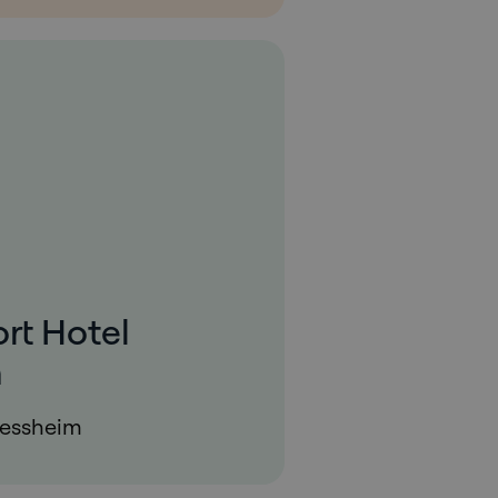
ort Hotel
n
Jessheim