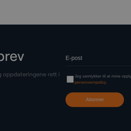
brev
g oppdateringene rett i