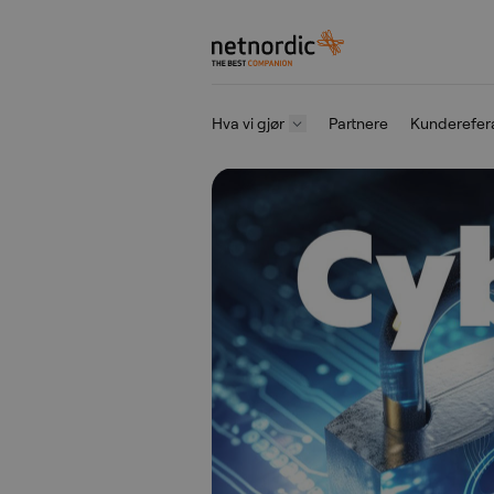
NetNordic Norway
Hva vi gjør
Partnere
Kunderefer
Gå til innhold