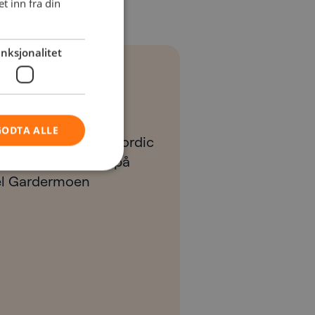
 inn fra din
nksjonalitet
r deg nå
GODTA ALLE
, powered by NetNordic
orking, avholdes på
tel Gardermoen