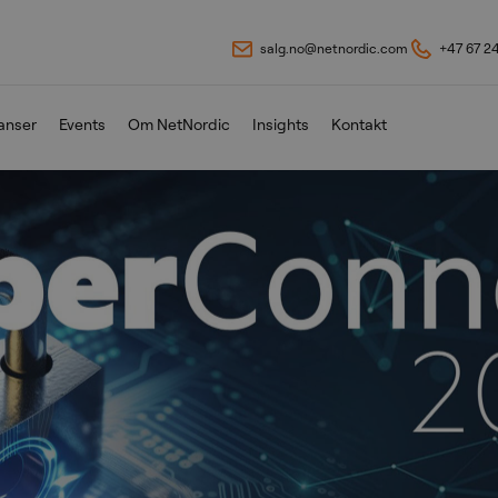
salg.no@netnordic.com
+47 67 2
anser
Events
Om NetNordic
Insights
Kontakt