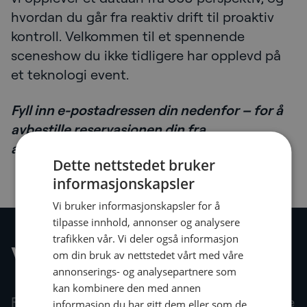
hvordan du går fra reaktiv drift til proaktiv
kontroll. Velkommen til et spennende
sceneshow du ikke tidligere har opplevd på
et teknologi event.
Fyll inn e-postadressen din nedenfor – for å
avbestille reservasjonen din fra
arrangementet!
Dette nettstedet bruker
informasjonskapsler
Vi bruker informasjonskapsler for å
tilpasse innhold, annonser og analysere
trafikken vår. Vi deler også informasjon
Vårt nyhetsbrev
om din bruk av nettstedet vårt med våre
annonserings- og analysepartnere som
kan kombinere den med annen
Få de aller siste nyhetene og oppdateringene
informasjon du har gitt dem eller som de