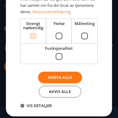
rett i innboksen din.
har samlet inn fra din bruk av tjenestene
deres.
Personvernerklæring
Strengt
Ytelse
Målretting
nødvendig
Funksjonalitet
GODTA ALLE
AVVIS ALLE
VIS DETALJER
Bunntekst