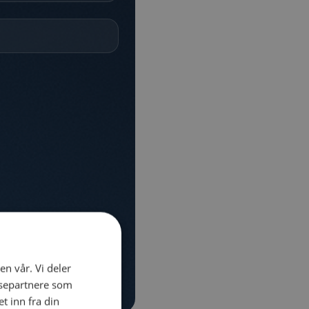
en vår. Vi deler
ysepartnere som
 inn fra din