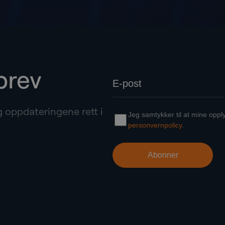
brev
g oppdateringene rett i