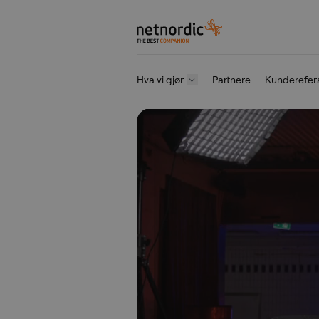
NetNordic Norway
Hva vi gjør
Partnere
Kunderefer
Gå til innhold