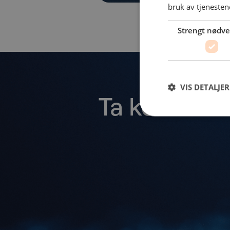
bruk av tjenesten
Strengt nødv
VIS DETALJER
Ta kontakt