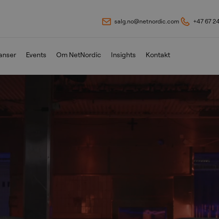
salg.no@netnordic.com
+47 67 2
anser
Events
Om NetNordic
Insights
Kontakt