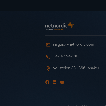
Bunntekst
NetNordic Norway
salg.no@netnordic.com
+47 67 247 365
Vollsveien 2B, 1366 Lysaker