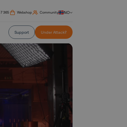
NO
47 365
Webshop
Community
Support
Under Attack?