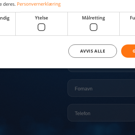
e deres.
Personvernerklæring
endig
Ytelse
Målretting
Fu
AVVIS ALLE