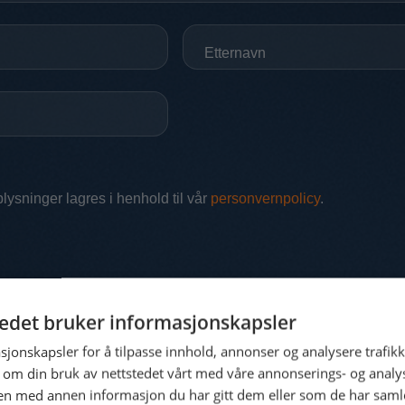
tedet bruker informasjonskapsler
sjonskapsler for å tilpasse innhold, annonser og analysere trafikk
 om din bruk av nettstedet vårt med våre annonserings- og anal
n med annen informasjon du har gitt dem eller som de har samlet