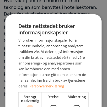
Hvor viktig det er å holde tritt med
teknologien som benyttes i hotellsektoren.
Dette for at gjestene skal har den beste
brukeropplevelsen og er trygge på at WIFI,
Dette nettstedet bruker
Nettverk, Digital Skilting, IPTV og øvrig
informasjonskapsler
teknologi på hotellet fungerer som det skal.
Samt det å ha erfaring med komplekse
Vi bruker informasjonskapsler for å
tilpasse innhold, annonser og analysere
prosjekter fra tidligere. Det er med på å ruste
trafikken vår. Vi deler også informasjon
NetNordic til å tenke innovativt i nye
om din bruk av nettstedet vårt med våre
prosjekter. Prosjekter hvor samspill er viktig
annonserings- og analysepartnere som
for å finne beste løsning. Vi tror at det er vår
kan kombinere den med annen
kompetanse, bransjeerfaring og evne til å
informasjon du har gitt dem eller som de
være kundens «Best Companion», som er
har samlet inn fra din bruk av tjenestene
deres.
Personvernerklæring
med på å sikre at et prosjekt blir vellykket, og
håper Hartwig vil bekrefte dette.
Strengt
Ytelse
Målretting
nødvendig