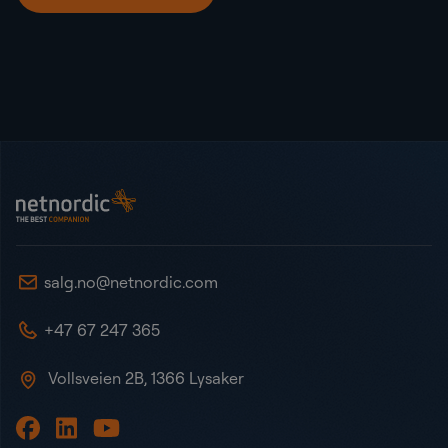
Bunntekst
NetNordic Norway
salg.no@netnordic.com
+47 67 247 365
Vollsveien 2B, 1366 Lysaker