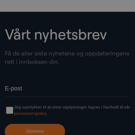
Vårt nyhetsbrev
Få de aller siste nyhetene og oppdateringene
rett i innboksen din.