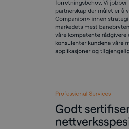
forretningsbehov. Vi jobber
partnerskap der målet er å
Companion» innen strategisk
markedets mest banebrytend
våre kompetente rådgivere og
konsulenter kundene våre m
applikasjoner og tilgjengeli
Professional Services
Godt sertifise
nettverksspesia