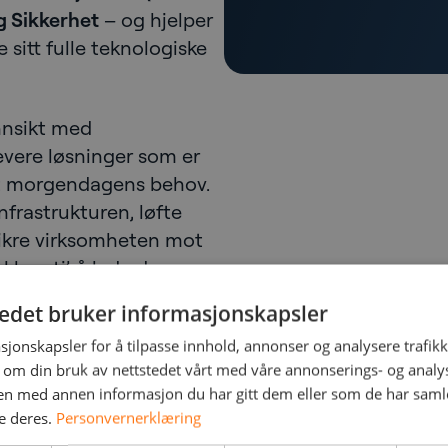
g Sikkerhet
– og hjelper
 sitt fulle teknologiske
nnsikt med
levere løsninger som er
set morgendagens behov.
frastrukturen, løfte
 sikre virksomheten mot
 klare til å lede deg
tedet bruker informasjonskapsler
Services – og ta et
sjonskapsler for å tilpasse innhold, annonser og analysere trafikk
 om din bruk av nettstedet vårt med våre annonserings- og anal
en.
n med annen informasjon du har gitt dem eller som de har samlet
e deres.
Personvernerklæring