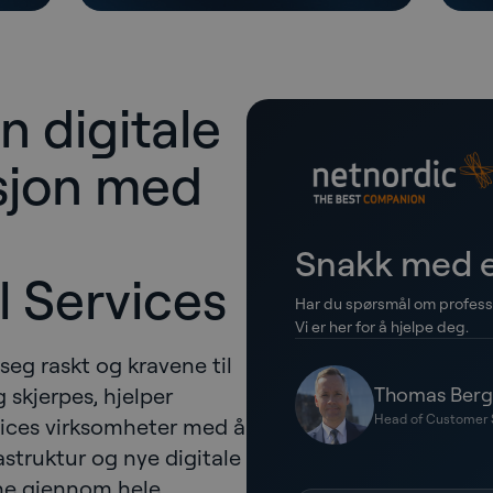
n digitale
sjon med
Snakk med e
l Services
Har du spørsmål om professi
Vi er her for å hjelpe deg.
 seg raskt og kravene til
 skjerpes, hjelper
Thomas Berg
Head of Customer 
vices virksomheter med å
astruktur og nye digitale
ene gjennom hele