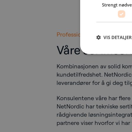
Strengt nødv
Professional Services
VIS DETALJER
Våre sertifise
Kombinasjonen av solid kom
kundetilfredshet. NetNordic 
leverandører for å gi deg ti
Konsulentene våre har flere 
NetNordic har tekniske sert
rådgivende løsningsintegrato
partnere viser hvorfor vi ha