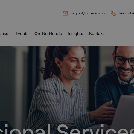
salg.no@netnordic.com
+47 67 2
anser
Events
Om NetNordic
Insights
Kontakt
sional Service