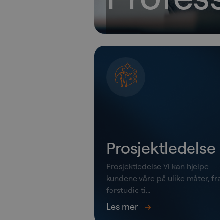
Prosjektledelse
Prosjektledelse Vi kan hjelpe
kundene våre på ulike måter, fr
forstudie ti...
Les mer