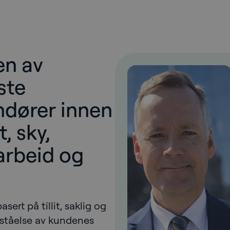
en av
ste
ndører innen
, sky,
arbeid og
ert på tillit, saklig og
orståelse av kundenes