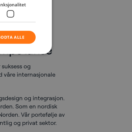
nksjonalitet
GODTA ALLE
kompetanse
 suksess og
d våre internasjonale
ngsdesign og integrasjon.
verden. Som en nordisk
Norden. Vår portefølje av
tlig og privat sektor.