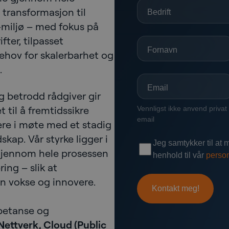
l transformasjon til
-miljø – med fokus på
fter, tilpasset
behov for skalerbarhet og
.
g betrodd rådgiver gir
til å fremtidssikre
ere i møte med et stadig
kap. Vår styrke ligger i
e gjennom hele prosessen
ring – slik at
n vokse og innovere.
petanse og
Nettverk, Cloud (Public