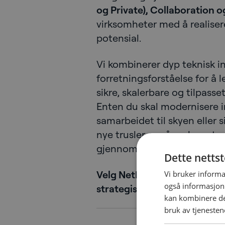
og Private), Collaboration o
virksomheter med å realisere
potensial.
Vi kombinerer dyp teknisk i
forretningsforståelse for å 
sikre, skalerbare og tilpas
Enten du skal modernisere in
samarbeidet til skyen eller
nye trusler, er våre eksperter
gjennom hele reisen.
Dette netts
Velg NetNordic Professional 
Vi bruker informa
også informasjon
strategisk steg inn i fremtid
kan kombinere de
bruk av tjenesten