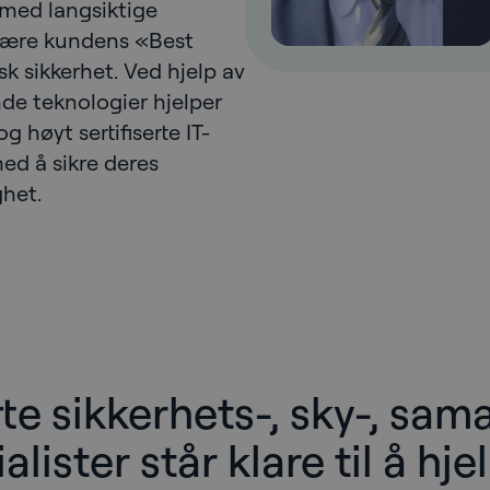
 med langsiktige
 være kundens «Best
 sikkerhet. Ved hjelp av
e teknologier hjelper
 høyt sertifiserte IT-
ed å sikre deres
ghet.
rte sikkerhets-, sky-, sam
lister står klare til å hje