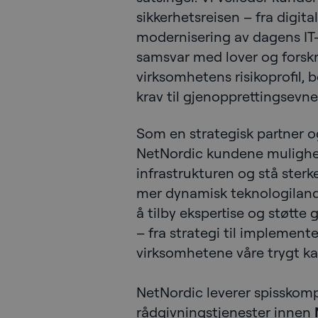
sikkerhetsreisen – fra digita
modernisering av dagens IT
samsvar med lover og forskri
virksomhetens risikoprofil, 
krav til gjenopprettingsevne
Som en strategisk partner o
NetNordic kundene mulighet 
infrastrukturen og stå sterk
mer dynamisk teknologilands
å tilby ekspertise og støtt
– fra strategi til implemente
virksomhetene våre trygt ka
NetNordic leverer spisskom
rådgivningstjenester innen