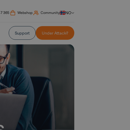
NO
47 365
Webshop
Community
Support
Under Attack?
s