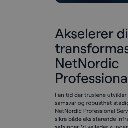
Akselerer di
transforma
NetNordic
Professiona
I en tid der truslene utvikler
samsvar og robusthet stadig
NetNordic Professional Ser
sikre både eksisterende infr
satsinger. Vi veileder kund