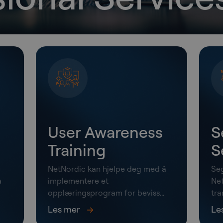
User Awareness
S
Training
S
NetNordic kan hjelpe deg med å
Seg
a
implementere et
Net
opplæringsprogram for beviss...
tra
Les mer
Le