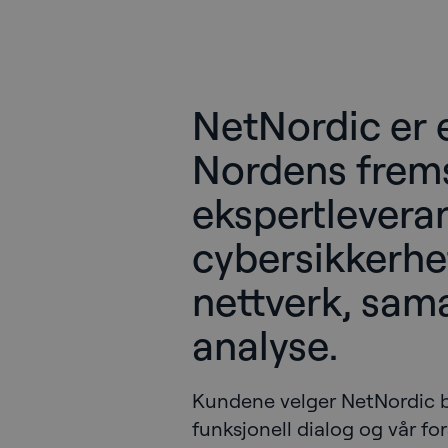
NetNordic er 
Nordens frem
ekspertlevera
cybersikkerhet
nettverk, sam
analyse.
Kundene velger NetNordic bas
funksjonell dialog og vår f