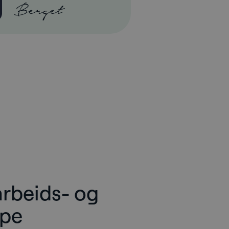
Berget
arbeids- og
lpe