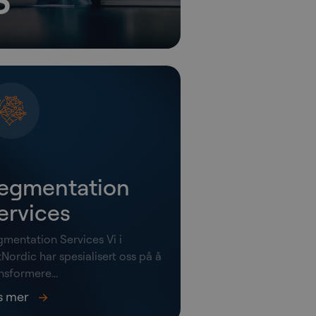
egmentation
ervices
mentation Services Vi i
Nordic har spesialisert oss på å
nsformere...
s mer