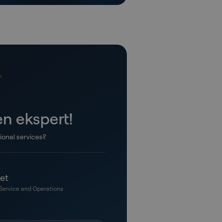
n ekspert!
onal services?
et
Service and Operations