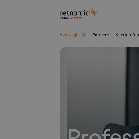
NetNordic Norway
Hva vi gjør
Partnere
Kunderefer
Gå til innhold
Profes