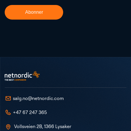
Bunntekst
NetNordic Norway
salg.no@netnordic.com
+47 67 247 365
Vollsveien 2B, 1366 Lysaker