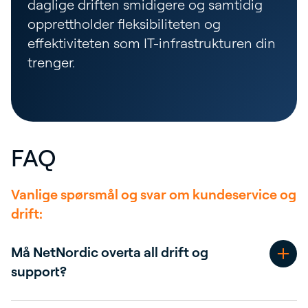
daglige driften smidigere og samtidig
opprettholder fleksibiliteten og
effektiviteten som IT-infrastrukturen din
trenger.
FAQ
Vanlige spørsmål og svar om kundeservice og
drift:
Må NetNordic overta all drift og
support?