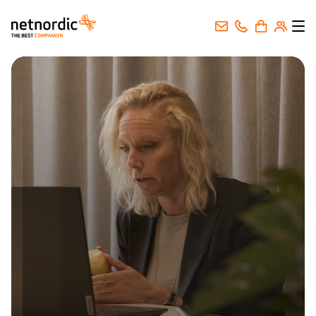
NetNordic Norway
Gå til innhold