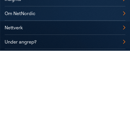
Om NetNordic
Nettverk
Under angrep?
Professional Services
Samhandling
Data Analytics
Kundeservice og drift
Informasjonskapsler / Cookies
Personvern
Statement on Transparency Act