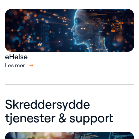
eHelse
Les mer
Skreddersydde
tjenester & support