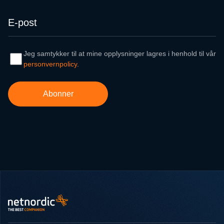
Bunntekst
NetNordic Norway