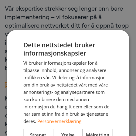
Vår ekspertise strekker seg lenger enn bare
implementering – vi fokuserer på å
optimalisere nettverket ditt for å oppnå topp
ytelse. Fra LAN- og WLAN-løsninger til IoT-
integrasjon og nettverksadministrasjon – vi
Dette nettstedet bruker
sørger for at driften din er effektiv,
informasjonskapsler
kostnadseffektiv og i tråd med bransjens
Vi bruker informasjonskapsler for å
beste praksis.
tilpasse innhold, annonser og analysere
trafikken vår. Vi deler også informasjon
Strategisk vekst
om din bruk av nettstedet vårt med våre
annonserings- og analysepartnere som
Med vår støtte kan organisasjonen din åpne
kan kombinere den med annen
opp for nye forretningsmuligheter,
informasjon du har gitt dem eller som de
har samlet inn fra din bruk av tjenestene
ekspandere til nye markeder og forbedre
deres.
Personvernerklæring
kundeopplevelsene. Vi tilbyr den sikre og
smidige infrastrukturen som trengs for å
Strengt
Ytelse
Målretting