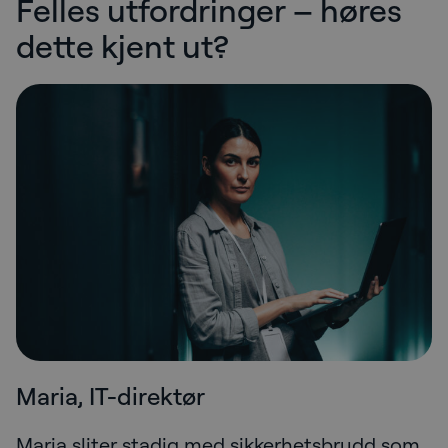
Felles utfordringer – høres
dette kjent ut?
Maria, IT-direktør
Maria sliter stadig med sikkerhetsbrudd som