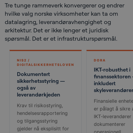
Tre tunge rammeverk konvergerer og endrer
hvilke valg norske virksomheter kan ta om
datalagring, leverandøravhengighet og
arkitektur. Det er ikke lenger et juridisk
spørsmål. Det er et infrastrukturspørsmål.
NIS2 /
DORA
DIGITALSIKKERHETSLOVEN
IKT-robusthet i
Dokumentert
finanssektoren
sikkerhetsstyring —
inkludert
også av
skyleverandøre
leverandørkjeden
Finansielle enhet
Krav til risikostyring,
er pålagt å sikre 
hendelsesrapportering
IKT-leverandører
og tilgangsstyring
dokumenterer
gjelder nå eksplisitt for
operasjonell