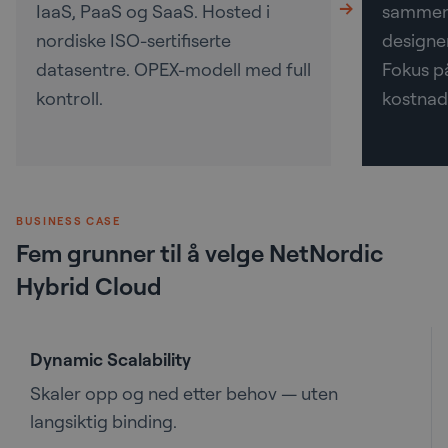
→
IaaS, PaaS og SaaS. Hosted i
sammenh
nordiske ISO-sertifiserte
designer
datasentre. OPEX-modell med full
Fokus på
kontroll.
kostnad
BUSINESS CASE
Fem grunner til å velge NetNordic
Hybrid Cloud
Dynamic Scalability
Skaler opp og ned etter behov — uten
langsiktig binding.