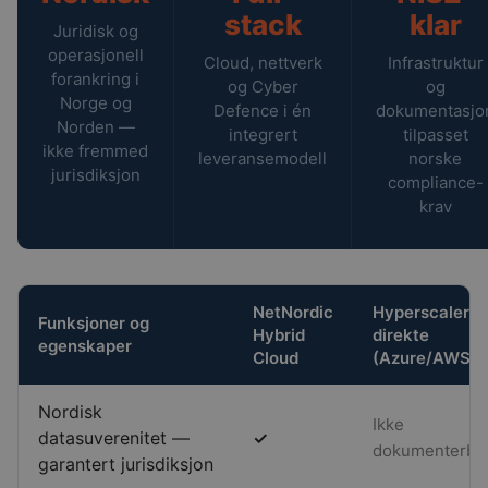
stack
klar
Juridisk og
operasjonell
Cloud, nettverk
Infrastruktur
forankring i
og Cyber
og
Norge og
Defence i én
dokumentasjo
Norden —
integrert
tilpasset
ikke fremmed
leveransemodell
norske
jurisdiksjon
compliance-
krav
NetNordic
Hyperscaler
Funksjoner og
Hybrid
direkte
egenskaper
Cloud
(Azure/AWS)
Nordisk
Ikke
datasuverenitet —
✓
dokumenterba
garantert jurisdiksjon