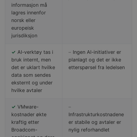
informasjon må
lagres innenfor
norsk eller
europeisk
jurisdiksjon
✓
AI-verktøy tas i
–
Ingen AI-initiativer er
bruk internt, men
planlagt og det er ikke
det er uklart hvilke
etterspørsel fra ledelsen
data som sendes
eksternt og under
hvilke avtaler
✓
VMware-
–
kostnader økte
Infrastrukturkostnadene
kraftig etter
er stabile og avtaler er
Broadcom-
nylig reforhandlet