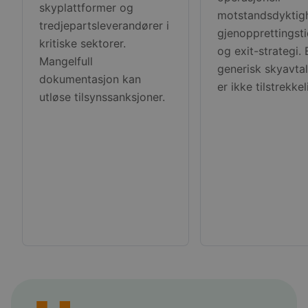
skyplattformer og
motstandsdyktigh
tredjepartsleverandører i
gjenopprettingsti
kritiske sektorer.
og exit-strategi. 
Mangelfull
generisk skyavta
dokumentasjon kan
er ikke tilstrekkel
utløse tilsynssanksjoner.