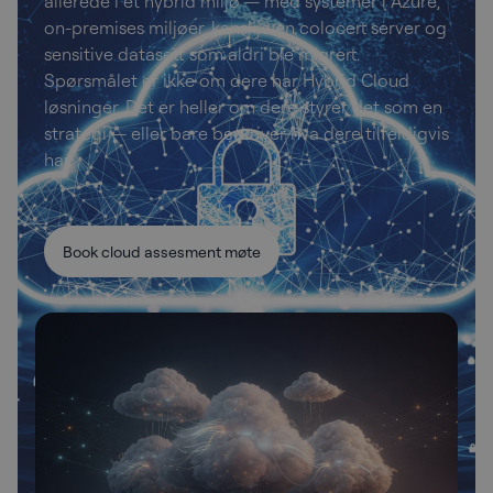
allerede i et hybrid miljø — med systemer i Azure,
on-premises miljøer, kanskje en colocert server og
sensitive datasett som aldri ble migrert.
Spørsmålet er ikke om dere har Hybrid Cloud
løsninger. Det er heller om dere styrer det som en
strategi — eller bare beskriver hva dere tilfeldigvis
har.
Book cloud assesment møte