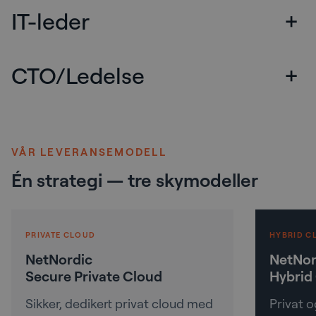
IT-leder
+
CTO/Ledelse
+
VÅR LEVERANSEMODELL
Én strategi — tre skymodeller
PRIVATE CLOUD
HYBRID C
NetNordic
NetNor
Secure Private Cloud
Hybrid
Sikker, dedikert privat cloud med
Privat o