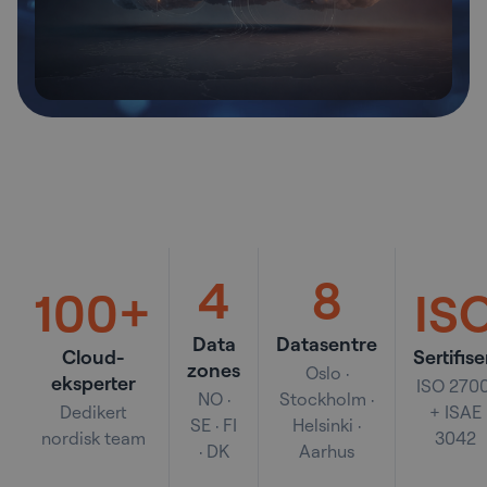
4
8
100+
IS
Data
Datasentre
Cloud-
Sertifise
zones
Oslo ·
eksperter
ISO 2700
NO ·
Stockholm ·
Dedikert
+ ISAE
SE · FI
Helsinki ·
nordisk team
3042
· DK
Aarhus