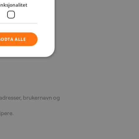
nksjonalitet
GODTA ALLE
e
tadresser, brukernavn og
ipere.