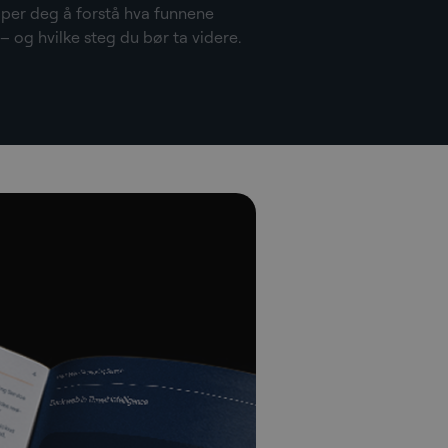
elper deg å forstå hva funnene
– og hvilke steg du bør ta videre.