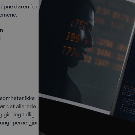
å åpne døren for
temene.
an
:
rksomheter ikke
før det allerede
 gir deg tidlig
r angriperne gjør