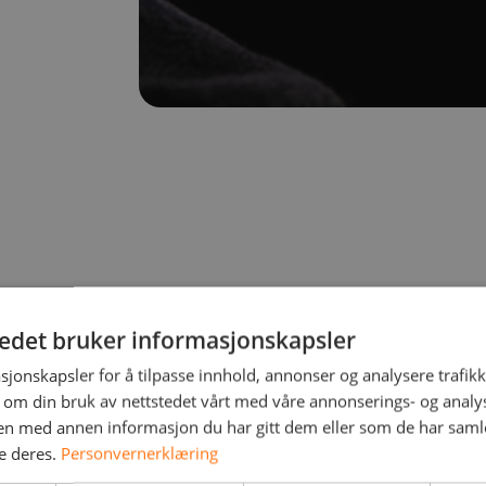
Motta en trusselrapport
tedet bruker informasjonskapsler
sjonskapsler for å tilpasse innhold, annonser og analysere trafikk
 om din bruk av nettstedet vårt med våre annonserings- og anal
Du får en konsis analyse som oppsummerer hvordan din
n med annen informasjon du har gitt dem eller som de har samlet
dark web.
e deres.
Personvernerklæring
Vi analyserer fora, markedsplasser og lekkasjedatabaser