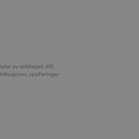
ksomheten
ler av selskapet ditt,
diskusjoner, oppføringer
r