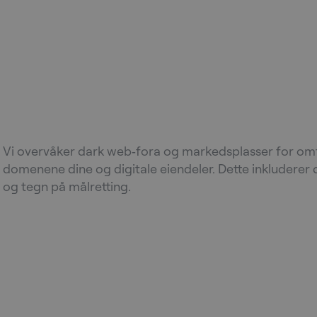
Kartlegg omtaler av vir
din
Vi overvåker dark web‑fora og markedsplasser for omta
domenene dine og digitale eiendeler. Dette inkluderer 
og tegn på målretting.
Sjekk om kritiske data e
kompromittert