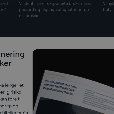
ssord
Vi identifiserer eksponerte brukernavn,
Vi hj
er å
passord og tilgangsrettigheter før de
betyr 
misbrukes.
onering
ker
ke lenger et
rlig risiko.
an føre til
angrep og
tilfeller er én