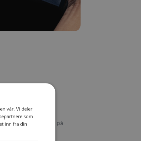
en vår. Vi deler
ysepartnere som
 virksomhet er synlig på
 inn fra din
 for å identifisere