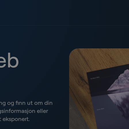
eb
ing og finn ut om din
sinformasjon eller
t eksponert.