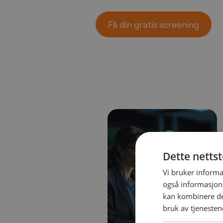
Få din gratis screening
Dette netts
Vi bruker informa
også informasjon
kan kombinere de
bruk av tjenesten