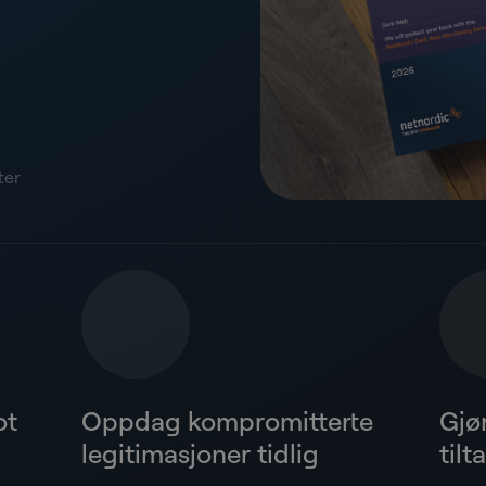
ter
ot
Oppdag kompromitterte
Gjø
legitimasjoner tidlig
tilt