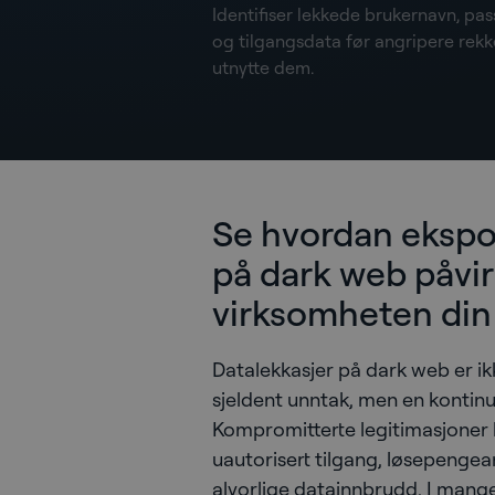
Identifiser lekkede brukernavn, pa
og tilgangsdata før angripere rekk
utnytte dem.
Se hvordan eksp
på dark web påvir
virksomheten din
Datalekkasjer på dark web er ik
sjeldent unntak, men en kontinue
Kompromitterte legitimasjoner k
uautorisert tilgang, løsepenge
alvorlige datainnbrudd. I mange 