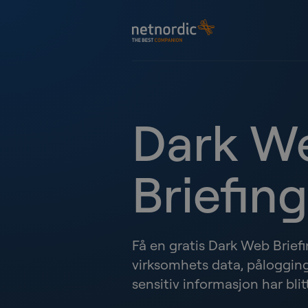
Gå til innhold
NetNordic Norway
Dark W
Briefing
Få en gratis Dark Web Brief
virksomhets data, pålogging
sensitiv informasjon har blit