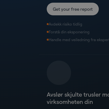
Get your free report
Avdekk risiko tidlig
Forstå din eksponering
Handle med veiledning fra eksper
Avslør skjulte trusler m
virksomheten din