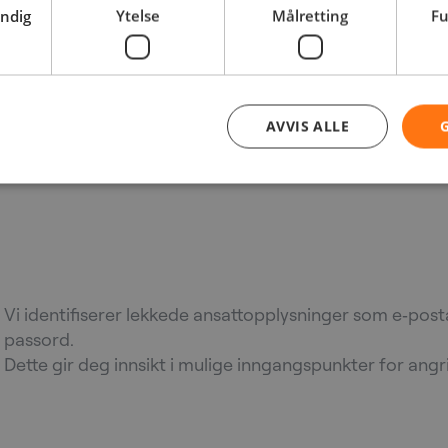
endig
Ytelse
Målretting
Fu
relevant eksponering knyttet til virksomheten din.
AVVIS ALLE
Analyser kompromittert
legitimasjoner
Vi identifiserer lekkede ansattopplysninger som e‑pos
passord.
Dette gir deg innsikt i mulige inngangspunkter for angr